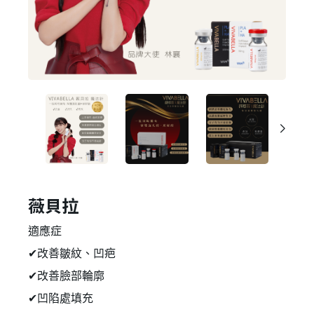
薇貝拉
適應症
✔改善皺紋、凹疤
✔改善臉部輪廓
✔凹陷處填充